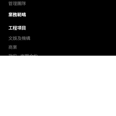
管理團隊
業務範疇
工程項目
文娛及機構
商業
政府 - 定期合約
醫療
住宅
可持續發展
我們的承諾
綠建環評